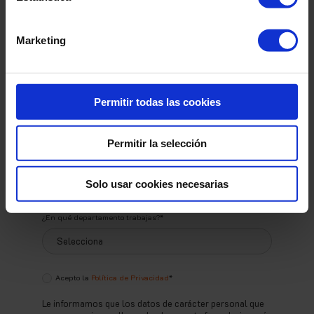
Envíanos el formulario y recibirás un
Marketing
correo con el
enlace para
descargarlo.
Permitir todas las cookies
Nombre
*
Permitir la selección
Correo
*
Solo usar cookies necesarias
¿En qué departamento trabajas?
*
Acepto la
Política de Privacidad
*
Le informamos que los datos de carácter personal que